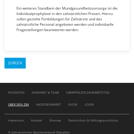
Ein weiteres Standbein der Mundgesundheitsvorsorge ist die
Individualprophylaxe in den zahnärztlichen Praxen. Hierzu
sollen gezielte Fortbildungen für Zahnärzte und das
zahnärztliche Personal angeboten werden und individuelle
Fragestellungen beantwortet werden.
ZURÜCK
Navigation
PATIENTEN
ZAHNARZT & TEAM
OBERPFÄLZER ZAHNÄRZTETAG
überspringen
ÜBER DEN ZBV
ANZEIGENMARKT
SUCHE
LOGIN
Navigation
Impressum
Kontakt
Sitemap
Datenschutz & Haftungsausschluss
überspringen
© Zahnärztlicher Bezirksverband Oberpfalz