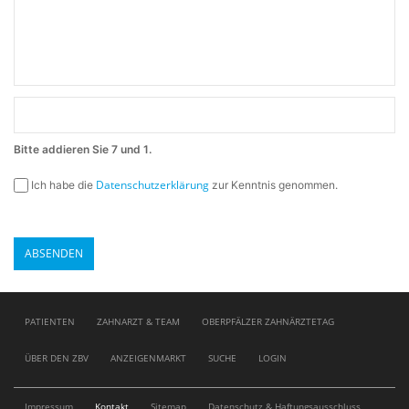
Bitte addieren Sie 7 und 1.
Datenschutzerklärung
Ich habe die
zur Kenntnis genommen.
Navigation
PATIENTEN
ZAHNARZT & TEAM
OBERPFÄLZER ZAHNÄRZTETAG
überspringen
ÜBER DEN ZBV
ANZEIGENMARKT
SUCHE
LOGIN
Navigation
Impressum
Kontakt
Sitemap
Datenschutz & Haftungsausschluss